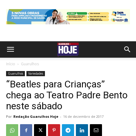
Início
Guarulhos
Guarulhos
Variedades
“Beatles para Crianças”
chega ao Teatro Padre Bento
neste sábado
Por
Redação Guarulhos Hoje
-
16 de dezembro de 2017