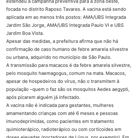
estendeu a campanha preventiva para a zona oeste,
focada no distrito Raposo Tavares. A vacina está sendo
aplicada em ao menos três postos: AMA/UBS Integrada
Jardim São Jorge, AMA/UBS Integrada Paulo VI e UBS
Jardim Boa Vista.
Apesar das medidas, a prefeitura afirma que não há
confirmação de caso humano de febre amarela silvestre
ou urbana, adquirido no município de São Paulo.
A transmissão para macacos é da febre amarela silvestre,
pelo mosquito haemagogus, comum na mata. Macacos,
apesar de hospedeiros do vírus, não o transmitem à
população –quem o faz são os mosquitos Aedes aegypti,
após picarem alguém já infectado.
A vacina não é indicada para gestantes, mulheres
amamentando crianças com até 6 meses e pessoas
imunodeprimidas, como pacientes em tratamento
quimioterápico, radioterápico ou com corticoides em
doses elevadas (portadores de Lúpus, por exemplo). Em