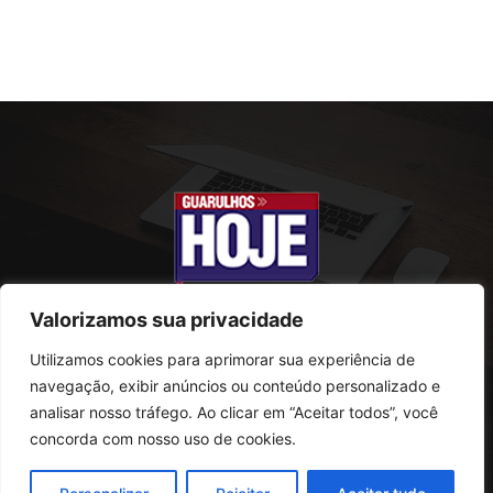
Valorizamos sua privacidade
Utilizamos cookies para aprimorar sua experiência de
SOBRE NÓS
navegação, exibir anúncios ou conteúdo personalizado e
analisar nosso tráfego. Ao clicar em “Aceitar todos”, você
Rua Conselheiro Antonio Prado, 121
concorda com nosso uso de cookies.
Vila Progresso - Guarulhos
CEP: 07095-180