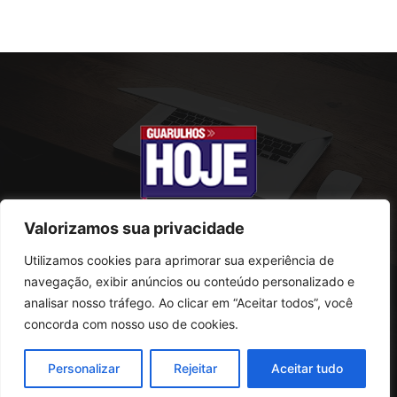
Valorizamos sua privacidade
Utilizamos cookies para aprimorar sua experiência de
SOBRE NÓS
navegação, exibir anúncios ou conteúdo personalizado e
analisar nosso tráfego. Ao clicar em “Aceitar todos”, você
Rua Conselheiro Antonio Prado, 121
concorda com nosso uso de cookies.
Vila Progresso - Guarulhos
CEP: 07095-180
Personalizar
Rejeitar
Aceitar tudo
Telefone: (11) 2823-0800