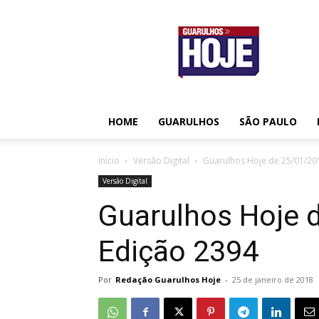
Guarulhos
Hoje
HOME
GUARULHOS
SÃO PAULO
Início
Versão Digital
Guarulhos Hoje de 25/01/20
Versão Digital
Guarulhos Hoje 
Edição 2394
Por
Redação Guarulhos Hoje
-
25 de janeiro de 2018