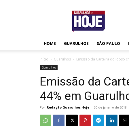
Guarulhos
Hoje
HOME
GUARULHOS
SÃO PAULO
Início
Guarulhos
Emissão da Carteira do Idoso 
Guarulhos
Emissão da Carte
44% em Guarulh
Por
Redação Guarulhos Hoje
-
30 de janeiro de 2018