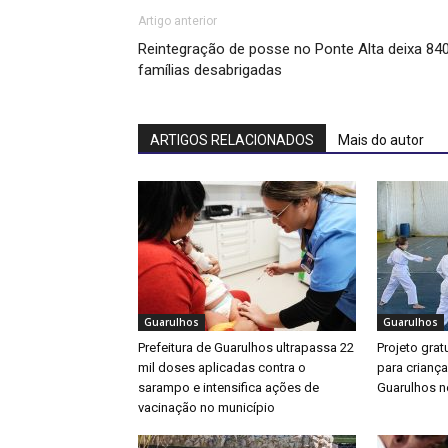
Artigo anterior
Reintegração de posse no Ponte Alta deixa 84
famílias desabrigadas
ARTIGOS RELACIONADOS
Mais do autor
Guarulhos
Guarulhos
Prefeitura de Guarulhos ultrapassa 22
Projeto gratu
mil doses aplicadas contra o
para crianç
sarampo e intensifica ações de
Guarulhos ne
vacinação no município