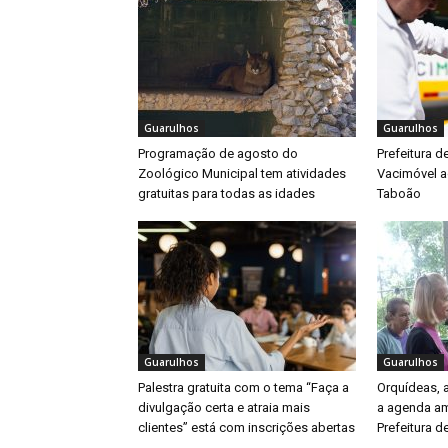
Guarulhos
Guarulhos
Programação de agosto do
Prefeitura d
Zoológico Municipal tem atividades
Vacimóvel a
gratuitas para todas as idades
Taboão
Guarulhos
Guarulhos
Palestra gratuita com o tema “Faça a
Orquídeas,
divulgação certa e atraia mais
a agenda am
clientes” está com inscrições abertas
Prefeitura d