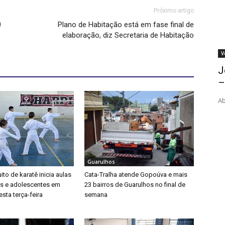
Próximo artigo
0
Plano de Habitação está em fase final de
elaboração, diz Secretaria de Habitação
V
J
–
Ab
Guarulhos
ito de karatê inicia aulas
Cata-Tralha atende Gopoúva e mais
as e adolescentes em
23 bairros de Guarulhos no final de
sta terça-feira
semana