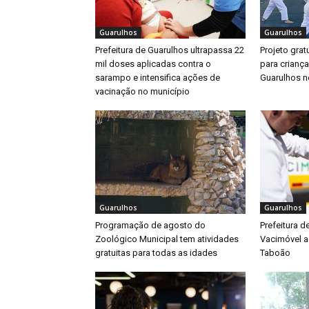
Guarulhos
Guarulhos
Prefeitura de Guarulhos ultrapassa 22
Projeto gratu
mil doses aplicadas contra o
para crianç
sarampo e intensifica ações de
Guarulhos ne
vacinação no município
Guarulhos
Guarulhos
Programação de agosto do
Prefeitura d
Zoológico Municipal tem atividades
Vacimóvel a
gratuitas para todas as idades
Taboão