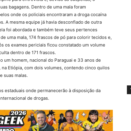
suas bagagens. Dentro de uma mala foram
elos onde os policiais encontraram a droga cocaína
los. A mesma equipe já havia desconfiado de outra
 ela foi abordada e também teve seus pertences
 de uma mala, 174 frascos de pó para colorir tecidos e,
ós os exames periciais ficou constatado um volume
culta dentro de 171 frascos.
reso um homem, nacional do Paraguai e 33 anos de
 na Etiópia, com dois volumes, contendo cinco quilos
de suas malas.
os estaduais onde permanecerão à disposição da
internacional de drogas.