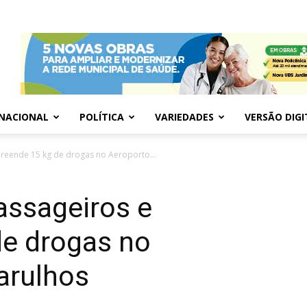
NACIONAL
POLÍTICA
VARIEDADES
VERSÃO DIGI
preende 15 kg de drogas no Aeroporto...
assageiros e
de drogas no
arulhos