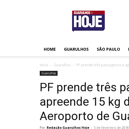
Guarulhos
Hoje
HOME
GUARULHOS
SÃO PAULO
Início
Guarulhos
PF prende três passageiros e a
Guarulhos
PF prende três p
apreende 15 kg 
Aeroporto de Gu
Por
Redação Guarulhos Hoje
-
5 de fevereiro de 2018