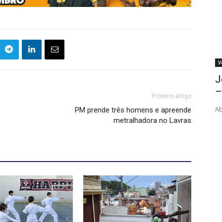
V
J
–
Próximo artigo
Ab
PM prende três homens e apreende
metralhadora no Lavras