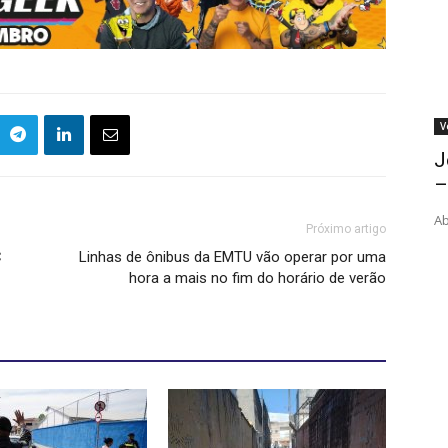
V
J
–
Ab
Próximo artigo
C
Linhas de ônibus da EMTU vão operar por uma
hora a mais no fim do horário de verão