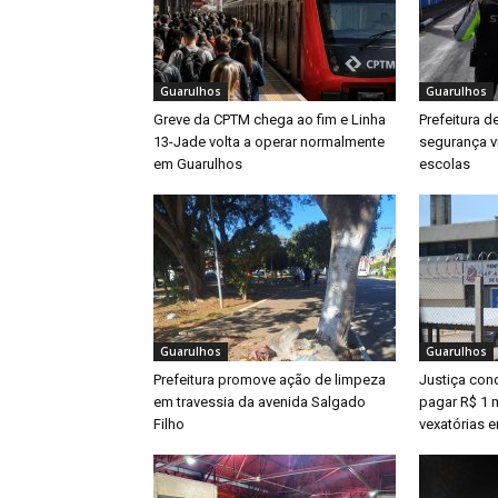
Guarulhos
Guarulhos
Greve da CPTM chega ao fim e Linha
Prefeitura d
13-Jade volta a operar normalmente
segurança v
em Guarulhos
escolas
Guarulhos
Guarulhos
Prefeitura promove ação de limpeza
Justiça con
em travessia da avenida Salgado
pagar R$ 1 m
Filho
vexatórias 