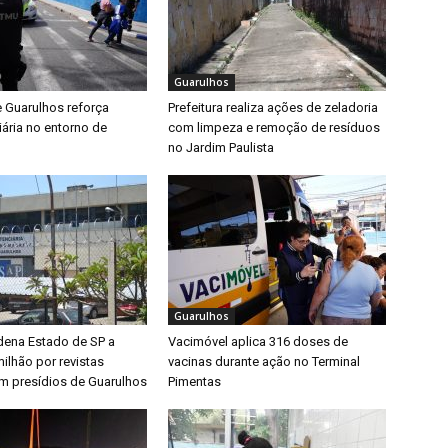
Guarulhos
e Guarulhos reforça
Prefeitura realiza ações de zeladoria
iária no entorno de
com limpeza e remoção de resíduos
no Jardim Paulista
Guarulhos
dena Estado de SP a
Vacimóvel aplica 316 doses de
ilhão por revistas
vacinas durante ação no Terminal
em presídios de Guarulhos
Pimentas