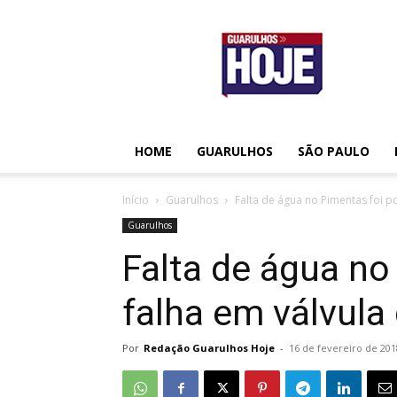
Guarulhos
Hoje
HOME
GUARULHOS
SÃO PAULO
Início
Guarulhos
Falta de água no Pimentas foi po
Guarulhos
Falta de água no
falha em válvula
Por
Redação Guarulhos Hoje
-
16 de fevereiro de 201