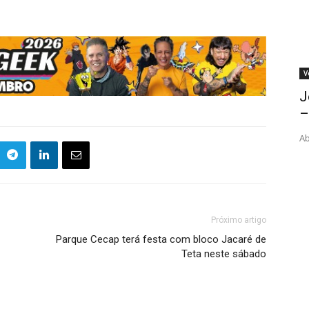
V
J
–
Ab
Próximo artigo
Parque Cecap terá festa com bloco Jacaré de
Teta neste sábado