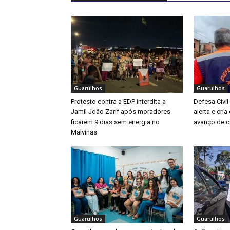
Guarulhos
Guarulhos
Protesto contra a EDP interdita a
Defesa Civil
Jamil João Zarif após moradores
alerta e cri
ficarem 9 dias sem energia no
avanço de ci
Malvinas
Guarulhos
Guarulhos