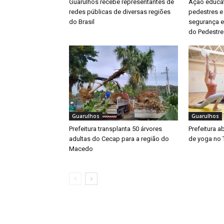
Guarulhos recebe representantes de
Ação educat
redes públicas de diversas regiões
pedestres e
do Brasil
segurança e
do Pedestre
Guarulhos
Guarulhos
Prefeitura transplanta 50 árvores
Prefeitura a
adultas do Cecap para a região do
de yoga no 
Macedo