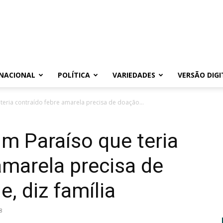
NACIONAL
POLÍTICA
VARIEDADES
VERSÃO DIGI
eria contraído febre amarela precisa de doação...
m Paraíso que teria
amarela precisa de
, diz família
8