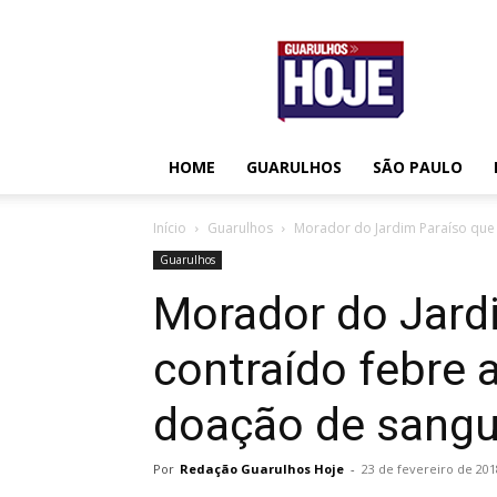
Guarulhos
Hoje
HOME
GUARULHOS
SÃO PAULO
Início
Guarulhos
Morador do Jardim Paraíso que t
Guarulhos
Morador do Jardi
contraído febre 
doação de sangue
Por
Redação Guarulhos Hoje
-
23 de fevereiro de 201