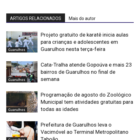
ARTIGOS RELACIONADOS
Mais do autor
Projeto gratuito de karatê inicia aulas
para crianças e adolescentes em
Guarulhos nesta terça-feira
Guarulhos
Cata-Tralha atende Gopoúva e mais 23
bairros de Guarulhos no final de
semana
Guarulhos
Programação de agosto do Zoológico
Municipal tem atividades gratuitas para
todas as idades
Guarulhos
Prefeitura de Guarulhos leva o
Vacimóvel ao Terminal Metropolitano
Taboão
Guarulhos