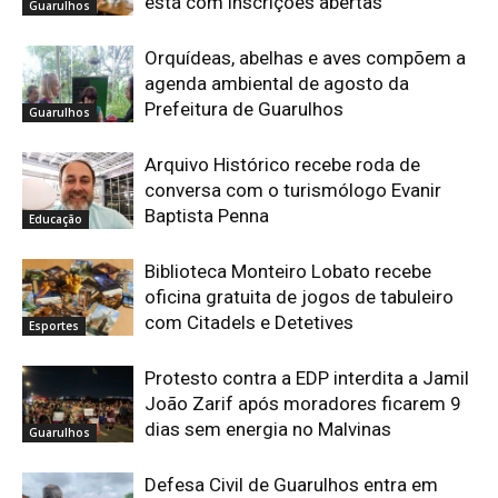
está com inscrições abertas
Guarulhos
Orquídeas, abelhas e aves compõem a
agenda ambiental de agosto da
Prefeitura de Guarulhos
Guarulhos
Arquivo Histórico recebe roda de
conversa com o turismólogo Evanir
Baptista Penna
Educação
Biblioteca Monteiro Lobato recebe
oficina gratuita de jogos de tabuleiro
com Citadels e Detetives
Esportes
Protesto contra a EDP interdita a Jamil
João Zarif após moradores ficarem 9
dias sem energia no Malvinas
Guarulhos
Defesa Civil de Guarulhos entra em