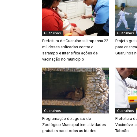
Guarulhos
Guarulhos
Prefeitura de Guarulhos ultrapassa 22
Projeto gratu
mil doses aplicadas contra o
para crianç
sarampo e intensifica ações de
Guarulhos ne
vacinação no município
Guarulhos
Guarulhos
Programação de agosto do
Prefeitura d
Zoológico Municipal tem atividades
Vacimóvel a
gratuitas para todas as idades
Taboão