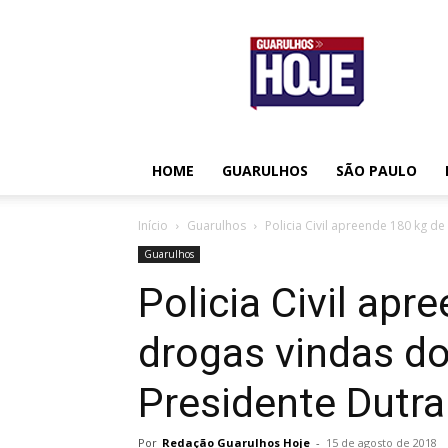
Guarulhos
Hoje
HOME
GUARULHOS
SÃO PAULO
Início
Guarulhos
Policia Civil apreende 180 kg de
Guarulhos
Policia Civil apr
drogas vindas do
Presidente Dutra
Por
Redação Guarulhos Hoje
-
15 de agosto de 2018