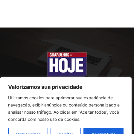
Valorizamos sua privacidade
Utilizamos cookies para aprimorar sua experiência de
SOBRE NÓS
navegação, exibir anúncios ou conteúdo personalizado e
analisar nosso tráfego. Ao clicar em “Aceitar todos”, você
Rua Conselheiro Antonio Prado, 121
concorda com nosso uso de cookies.
Vila Progresso - Guarulhos
CEP: 07095-180