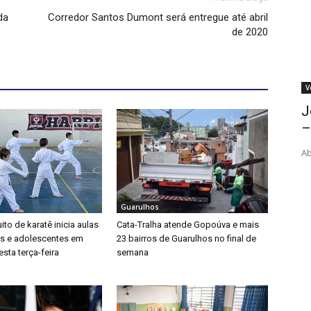
da
Corredor Santos Dumont será entregue até abril
de 2020
V
J
–
Ab
Guarulhos
ito de karatê inicia aulas
Cata-Tralha atende Gopoúva e mais
as e adolescentes em
23 bairros de Guarulhos no final de
sta terça-feira
semana