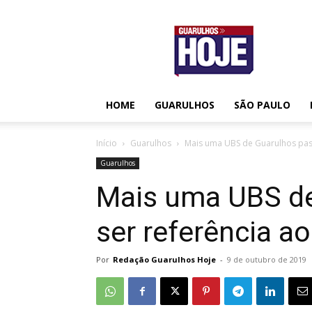
Guarulhos
Hoje
HOME
GUARULHOS
SÃO PAULO
Início
Guarulhos
Mais uma UBS de Guarulhos pass
Guarulhos
Mais uma UBS de
ser referência a
Por
Redação Guarulhos Hoje
-
9 de outubro de 2019