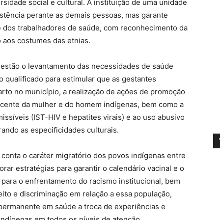
sidade social e cultural. A instituição de uma unidade
istência perante as demais pessoas, mas garante
te dos trabalhadores de saúde, com reconhecimento da
to aos costumes das etnias.
a estão o levantamento das necessidades de saúde
o qualificado para estimular que as gestantes
parto no município, a realização de ações de promoção
lescente da mulher e do homem indígenas, bem como a
ssíveis (IST-HIV e hepatites virais) e ao uso abusivo
rando as especificidades culturais.
conta o caráter migratório dos povos indígenas entre
rar estratégias para garantir o calendário vacinal e o
 para o enfrentamento do racismo institucional, bem
to e discriminação em relação a essa população,
permanente em saúde a troca de experiências e
indígenas em todos os níveis de atenção.