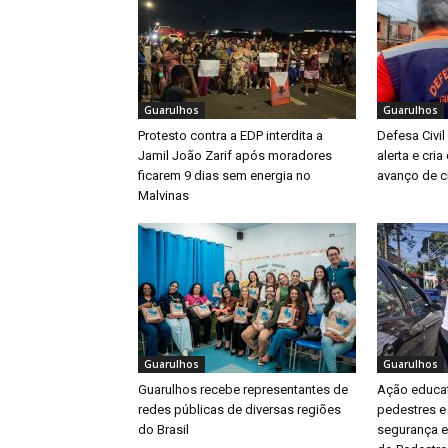
Guarulhos
Guarulhos
Protesto contra a EDP interdita a
Defesa Civil
Jamil João Zarif após moradores
alerta e cri
ficarem 9 dias sem energia no
avanço de ci
Malvinas
Guarulhos
Guarulhos
Guarulhos recebe representantes de
Ação educat
redes públicas de diversas regiões
pedestres e
do Brasil
segurança e