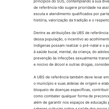
princípios do SUS, contemplando a sua diver
de referência não sugere prioridade na ass
escuta e atendimento qualificados por par
história, valorização da tradição e o respei
Dentre as atribuições da UBS de referênci
dessa população, o incentivo ao acolhiment
indígenas possam realizar o pré-natal e o 
à saúde bucal, mental, da criança, do ado
prevenção às infecções sexualmente transmi
e nocivo de álcool e outras drogas, conside
A UBS de referência também deve levar em 
o município e suas aldeias de origem e elabo
bloqueio de doenças específicas, contribuir
como combater qualquer forma de preconcei
além de garantir nos espaços de educação 
saberes culturais sobre a saúde dos povos 