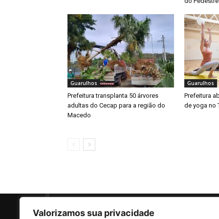
do Pedestre
Guarulhos
Guarulhos
Prefeitura transplanta 50 árvores
Prefeitura a
adultas do Cecap para a região do
de yoga no 
Macedo
Valorizamos sua privacidade