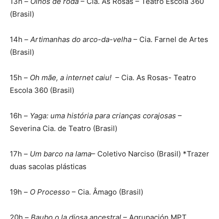
13h –
Olhos de roda
– Cia. As Rosas – Teatro Escola 360
(Brasil)
14h –
Artimanhas do arco-da-velha
– Cia. Farnel de Artes
(Brasil)
15h –
Oh mãe, a internet caiu!
– Cia. As Rosas- Teatro
Escola 360 (Brasil)
16h –
Yaga: uma história para crianças corajosas
–
Severina Cia. de Teatro (Brasil)
17h –
Um barco na lama
– Coletivo Narciso (Brasil) *Trazer
duas sacolas plásticas
19h –
O Processo
– Cia. Âmago (Brasil)
20h –
Baubo o la diosa ancestral
– Agrupación MPT