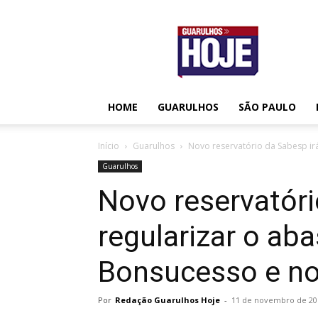
Guarulhos
Hoje
HOME
GUARULHOS
SÃO PAULO
Início
Guarulhos
Novo reservatório da Sabesp ir
Guarulhos
Novo reservatóri
regularizar o a
Bonsucesso e no
Por
Redação Guarulhos Hoje
-
11 de novembro de 20