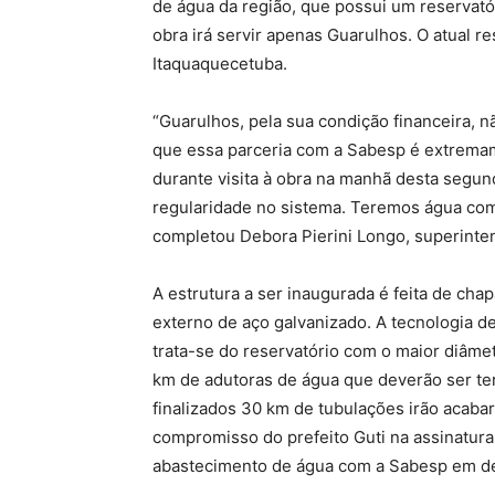
de água da região, que possui um reservatór
obra irá servir apenas Guarulhos. O atual r
Itaquaquecetuba.
“Guarulhos, pela sua condição financeira, n
que essa parceria com a Sabesp é extremame
durante visita à obra na manhã desta segunda
regularidade no sistema. Teremos água com
completou Debora Pierini Longo, superinte
A estrutura a ser inaugurada é feita de cha
externo de aço galvanizado. A tecnologia de
trata-se do reservatório com o maior diâmet
km de adutoras de água que deverão ser te
finalizados 30 km de tubulações irão acaba
compromisso do prefeito Guti na assinatura
abastecimento de água com a Sabesp em d