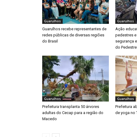
Guarulhos
Guarulhos
Guarulhos recebe representantes de
Ação educat
redes públicas de diversas regiões
pedestres e
do Brasil
segurança e
do Pedestre
Guarulhos
Guarulhos
Prefeitura transplanta 50 árvores
Prefeitura a
adultas do Cecap para a região do
de yoga no 
Macedo