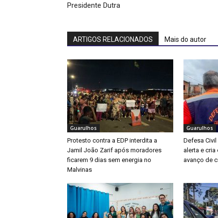
Presidente Dutra
ARTIGOS RELACIONADOS
Mais do autor
Guarulhos
Guarulhos
Protesto contra a EDP interdita a
Defesa Civil
Jamil João Zarif após moradores
alerta e cri
ficarem 9 dias sem energia no
avanço de ci
Malvinas