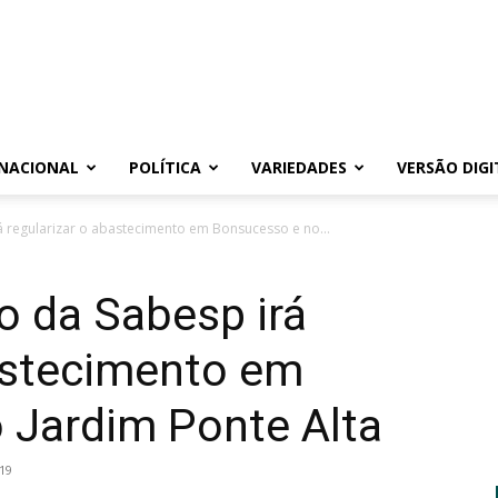
NACIONAL
POLÍTICA
VARIEDADES
VERSÃO DIGI
á regularizar o abastecimento em Bonsucesso e no...
o da Sabesp irá
bastecimento em
 Jardim Ponte Alta
19