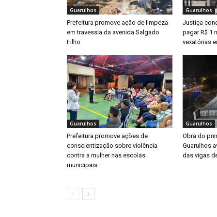
Guarulhos
Guarulhos
Prefeitura promove ação de limpeza
Justiça con
em travessia da avenida Salgado
pagar R$ 1 m
Filho
vexatórias 
Guarulhos
Guarulhos
Prefeitura promove ações de
Obra do prim
conscientização sobre violência
Guarulhos a
contra a mulher nas escolas
das vigas d
municipais