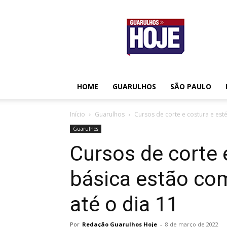
Guarulhos
Hoje
HOME
GUARULHOS
SÃO PAULO
Início
Guarulhos
Cursos de corte e costura e esté
Guarulhos
Cursos de corte 
básica estão com
até o dia 11
Por
Redação Guarulhos Hoje
-
8 de março de 2022