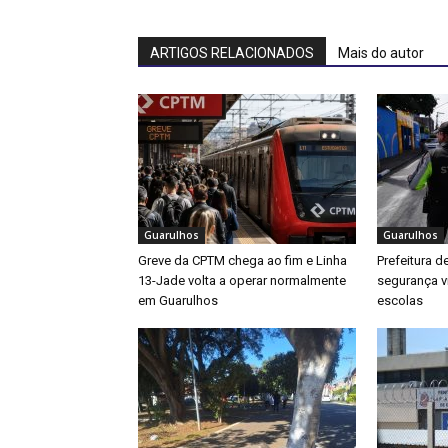
ARTIGOS RELACIONADOS
Mais do autor
Guarulhos
Guarulhos
Greve da CPTM chega ao fim e Linha
Prefeitura d
13-Jade volta a operar normalmente
segurança v
em Guarulhos
escolas