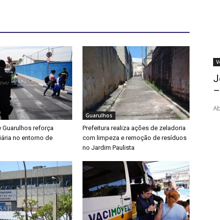
V
J
–
Ab
Guarulhos
e Guarulhos reforça
Prefeitura realiza ações de zeladoria
iária no entorno de
com limpeza e remoção de resíduos
no Jardim Paulista