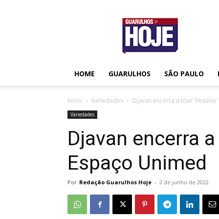
Guarulhos
Hoje
HOME
GUARULHOS
SÃO PAULO
Início
Variedades
Djavan encerra a tour ‘Vesúvi
Variedades
Djavan encerra a 
Espaço Unimed
Por
Redação Guarulhos Hoje
-
2 de junho de 2022