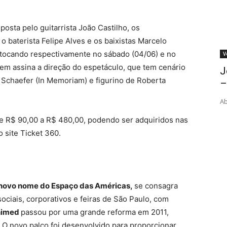
osta pelo guitarrista João Castilho, os
o baterista Felipe Alves e os baixistas Marcelo
, tocando respectivamente no sábado (04/06) e no
V
em assina a direção do espetáculo, que tem cenário
J
 Schaefer (In Memoriam) e figurino de Roberta
–
Ab
re R$ 90,00 a R$ 480,00, podendo ser adquiridos nas
 site Ticket 360.
novo nome do Espaço das Américas,
se consagra
ciais, corporativos e feiras de São Paulo, com
nimed
passou por uma grande reforma em 2011,
. O novo palco foi desenvolvido para proporcionar