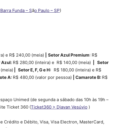
 Barra Funda – S
ã
o Paulo – SP
)
ra) e R$ 240,00 (meia)
|
Setor Azul Premium
: R$
 Azul:
R$ 280,00 (inteira) e R$ 140,00 (meia)
| Setor
 (meia)
|
Setor E, F, G e H:
R$ 180,00 (inteira) e R$
te A:
R$ 480,00 (valor por pessoa)
| Camarote B:
R$
Espaço Unimed (de segunda a sábado das 10h às 19h –
ite Ticket 360 (
Ticket360 > Djavan Vesúvio
)
e Crédito e Débito, Visa, Visa Electron, MasterCard,