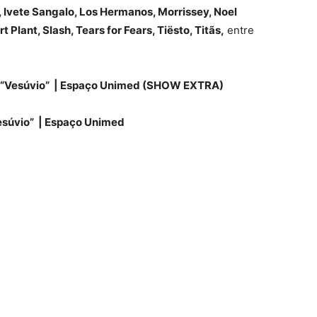
a, Ivete Sangalo, Los Hermanos, Morrissey, Noel
Plant, Slash, Tears for Fears, Tiësto, Titãs,
entre
 “Vesúvio” | Espaço Unimed (SHOW EXTRA)
esúvio” | Espaço Unimed