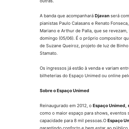
outras.
A banda que acompanhará
Djavan
será comp
pianistas Paulo Calasans e Renato Fonseca, 
Mariano e Arthur de Palla, que se revezam
domingo (05/06). É o próprio compositor qu
de Suzane Queiroz, projeto de luz de Binho
Stamato.
Os ingressos já estão à venda e variam ent
bilheterias do Espaço Unimed ou online pelo
Sobre o Espaço Unimed
Reinaugurado em 2012, o
Espaço Unimed,
como o maior espaço para shows, eventos so
capacidade para 8 mil pessoas.O
Espaço U
garantindo conforto e bem estar ao público