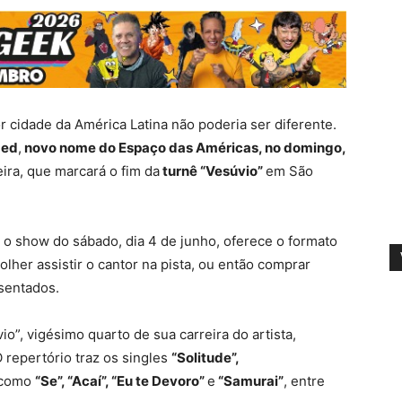
 cidade da América Latina não poderia ser diferente.
med
,
novo nome do Espaço das Américas, no domingo,
ira, que marcará o fim da
turnê “Vesúvio”
em São
 o show do sábado, dia 4 de junho, oferece o formato
lher assistir o cantor na pista, ou então comprar
 sentados.
”, vigésimo quarto de sua carreira do artista,
O repertório traz os singles
“Solitude”,
 como
“Se”, “Acaí”, “Eu te Devoro”
e
“Samurai”
, entre