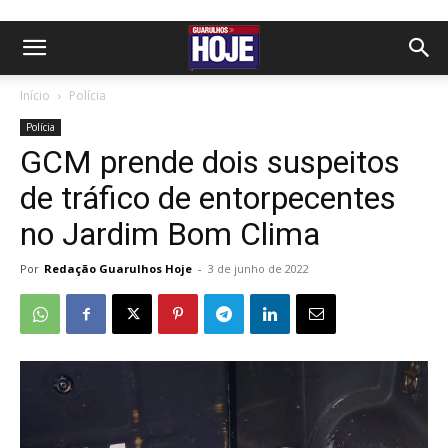
Início
Polícia
Polícia
GCM prende dois suspeitos
de tráfico de entorpecentes
no Jardim Bom Clima
Por
Redação Guarulhos Hoje
-
3 de junho de 2022