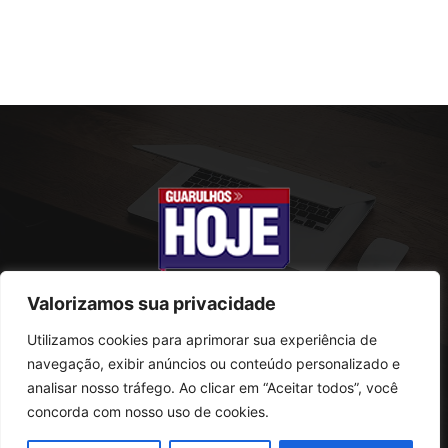
Valorizamos sua privacidade
Utilizamos cookies para aprimorar sua experiência de
SOBRE NÓS
navegação, exibir anúncios ou conteúdo personalizado e
analisar nosso tráfego. Ao clicar em “Aceitar todos”, você
Rua Conselheiro Antonio Prado, 121
concorda com nosso uso de cookies.
Vila Progresso - Guarulhos