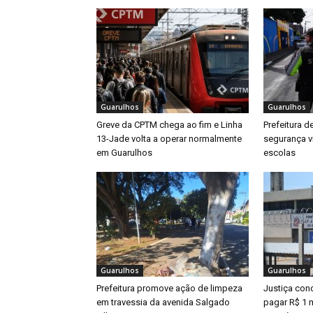
Guarulhos
Guarulhos
Greve da CPTM chega ao fim e Linha
Prefeitura d
13-Jade volta a operar normalmente
segurança v
em Guarulhos
escolas
Guarulhos
Guarulhos
Prefeitura promove ação de limpeza
Justiça con
em travessia da avenida Salgado
pagar R$ 1 m