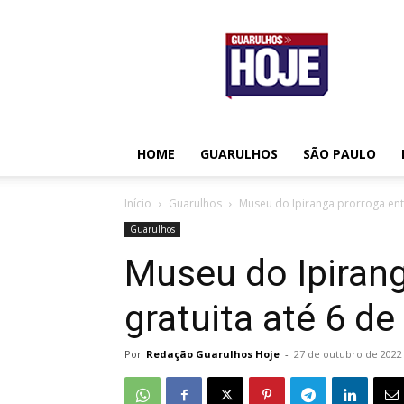
Guarulhos
Hoje
HOME
GUARULHOS
SÃO PAULO
Início
Guarulhos
Museu do Ipiranga prorroga ent
Guarulhos
Museu do Ipirang
gratuita até 6 d
Por
Redação Guarulhos Hoje
-
27 de outubro de 2022