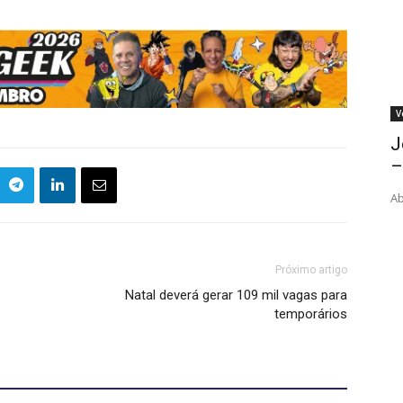
V
J
–
Ab
Próximo artigo
Natal deverá gerar 109 mil vagas para
temporários