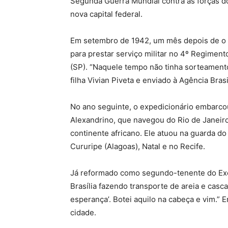
Segunda Guerra Mundial contra as forças do 
nova capital federal.
Em setembro de 1942, um mês depois de o B
para prestar serviço militar no 4º Regiment
(SP). “Naquele tempo não tinha sorteament
filha Vivian Piveta e enviado à Agência Brasi
No ano seguinte, o expedicionário embarco
Alexandrino, que navegou do Rio de Janeiro
continente africano. Ele atuou na guarda do
Cururipe (Alagoas), Natal e no Recife.
Já reformado como segundo-tenente do Exér
Brasília fazendo transporte de areia e cascal
esperança’. Botei aquilo na cabeça e vim.” 
cidade.