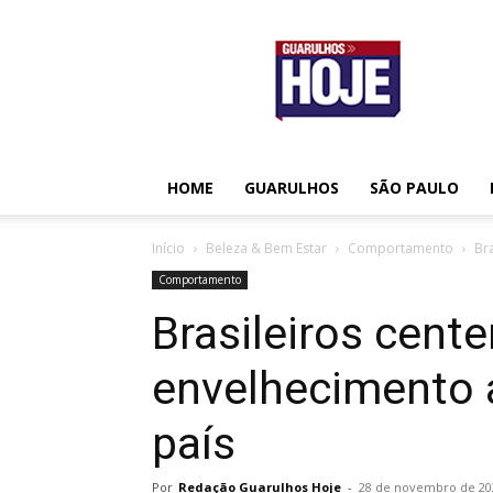
Guarulhos
Hoje
HOME
GUARULHOS
SÃO PAULO
Início
Beleza & Bem Estar
Comportamento
Br
Comportamento
Brasileiros cente
envelhecimento 
país
Por
Redação Guarulhos Hoje
-
28 de novembro de 20