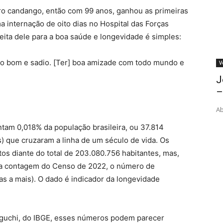
iro candango, então com 99 anos, ganhou as primeiras
a internação de oito dias no Hospital das Forças
eita dele para a boa saúde e longevidade é simples:
to bom e sadio. [Ter] boa amizade com todo mundo e
V
J
–
Ab
am 0,018% da população brasileira, ou 37.814
 que cruzaram a linha de um século de vida. Os
s diante do total de 203.080.756 habitantes, mas,
a contagem do Censo de 2022, o número de
s a mais). O dado é indicador da longevidade
guchi, do IBGE, esses números podem parecer