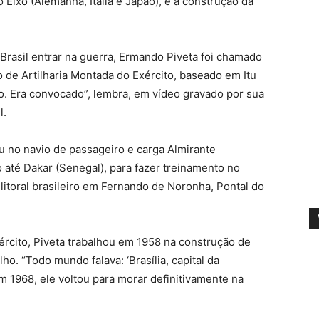
Eixo (Alemanha, Itália e Japão), e a construção da
rasil entrar na guerra, Ermando Piveta foi chamado
o de Artilharia Montada do Exército, baseado em Itu
o. Era convocado”, lembra, em vídeo gravado por sua
l.
u no navio de passageiro e carga Almirante
 até Dakar (Senegal), para fazer treinamento no
 litoral brasileiro em Fernando de Noronha, Pontal do
cito, Piveta trabalhou em 1958 na construção de
ho. “Todo mundo falava: ‘Brasília, capital da
Em 1968, ele voltou para morar definitivamente na