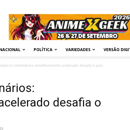
NACIONAL
POLÍTICA
VARIEDADES
VERSÃO DIGI
asileiros centenários: envelhecimento acelerado desafia o país
nários:
acelerado desafia o
23