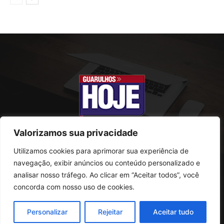
Valorizamos sua privacidade
Utilizamos cookies para aprimorar sua experiência de
SOBRE NÓS
navegação, exibir anúncios ou conteúdo personalizado e
analisar nosso tráfego. Ao clicar em “Aceitar todos”, você
Rua Conselheiro Antonio Prado, 121
concorda com nosso uso de cookies.
Vila Progresso - Guarulhos
CEP: 07095-180
Personalizar
Rejeitar
Aceitar tudo
Telefone: (11) 2823-0800