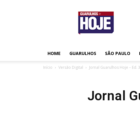
Guarulhos
Hoje
HOME
GUARULHOS
SÃO PAULO
Início
Versão Digital
Jornal Guarulhos Hoje – Ed. 
Jornal G