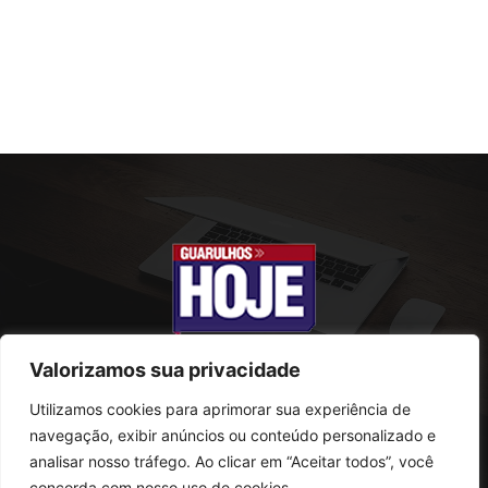
Valorizamos sua privacidade
Utilizamos cookies para aprimorar sua experiência de
SOBRE NÓS
navegação, exibir anúncios ou conteúdo personalizado e
analisar nosso tráfego. Ao clicar em “Aceitar todos”, você
Rua Conselheiro Antonio Prado, 121
concorda com nosso uso de cookies.