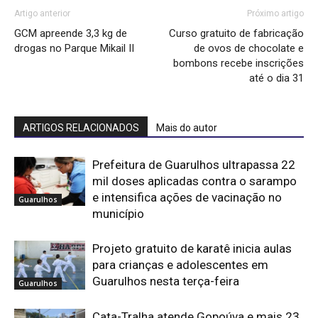
Artigo anterior
Próximo artigo
GCM apreende 3,3 kg de
Curso gratuito de fabricação
drogas no Parque Mikail II
de ovos de chocolate e
bombons recebe inscrições
até o dia 31
ARTIGOS RELACIONADOS
Mais do autor
Prefeitura de Guarulhos ultrapassa 22
mil doses aplicadas contra o sarampo
e intensifica ações de vacinação no
Guarulhos
município
Projeto gratuito de karatê inicia aulas
para crianças e adolescentes em
Guarulhos nesta terça-feira
Guarulhos
Cata-Tralha atende Gopoúva e mais 23