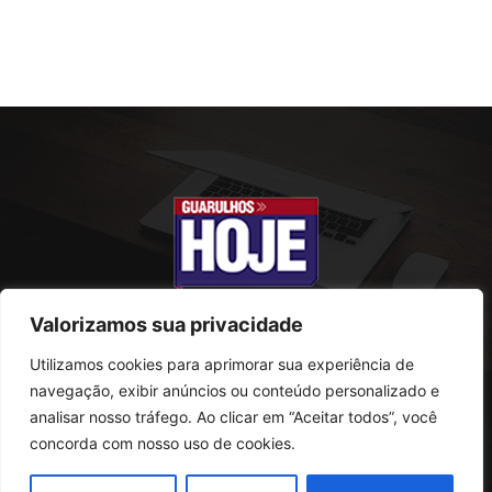
Valorizamos sua privacidade
Utilizamos cookies para aprimorar sua experiência de
SOBRE NÓS
navegação, exibir anúncios ou conteúdo personalizado e
analisar nosso tráfego. Ao clicar em “Aceitar todos”, você
Rua Conselheiro Antonio Prado, 121
concorda com nosso uso de cookies.
Vila Progresso - Guarulhos
CEP: 07095-180