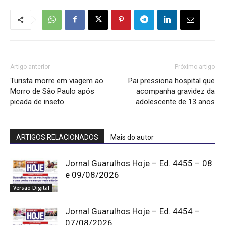
Artigo anterior
Próximo artigo
Turista morre em viagem ao
Pai pressiona hospital que
Morro de São Paulo após
acompanha gravidez da
picada de inseto
adolescente de 13 anos
ARTIGOS RELACIONADOS
Mais do autor
Jornal Guarulhos Hoje – Ed. 4455 – 08
e 09/08/2026
Versão Digital
Jornal Guarulhos Hoje – Ed. 4454 –
07/08/2026