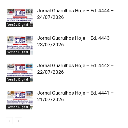
Jornal Guarulhos Hoje – Ed. 4444 –
24/07/2026
Versão Digital
Jornal Guarulhos Hoje – Ed. 4443 –
23/07/2026
Versão Digital
Jornal Guarulhos Hoje – Ed. 4442 –
22/07/2026
Versão Digital
Jornal Guarulhos Hoje – Ed. 4441 –
21/07/2026
Versão Digital