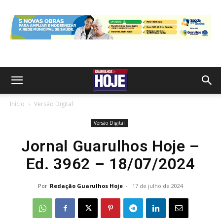
Início
Versão Digital
Versão Digital
Jornal Guarulhos Hoje –
Ed. 3962 – 18/07/2024
Por
Redação Guarulhos Hoje
-
17 de julho de 2024