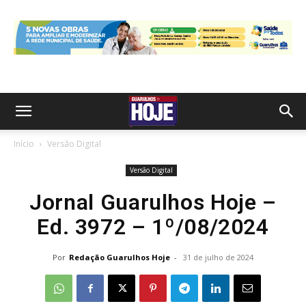
Início
Versão Digital
Versão Digital
Jornal Guarulhos Hoje –
Ed. 3972 – 1º/08/2024
Por
Redação Guarulhos Hoje
-
31 de julho de 2024