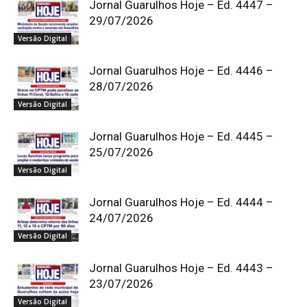
Jornal Guarulhos Hoje – Ed. 4447 –
29/07/2026
Versão Digital
Jornal Guarulhos Hoje – Ed. 4446 –
28/07/2026
Versão Digital
Jornal Guarulhos Hoje – Ed. 4445 –
25/07/2026
Versão Digital
Jornal Guarulhos Hoje – Ed. 4444 –
24/07/2026
Versão Digital
Jornal Guarulhos Hoje – Ed. 4443 –
23/07/2026
Versão Digital