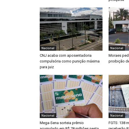
Nacional
Nacional
CNJ acaba com aposentadoria
Moraes pede
compulsória como punição máxima
proibição de
para juiz
Nacional
Nacional
Mega-Sena sorteia prêmio
FGTS: 138 m
acumulado em R$ 78 milhões nesta
receberão R