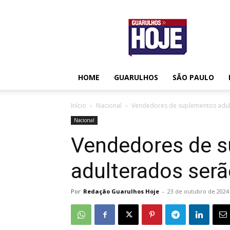
Guarulhos
Hoje
HOME
GUARULHOS
SÃO PAULO
Início
Nacional
Vendedores de suplementos adul
Nacional
Vendedores de 
adulterados serã
Por
Redação Guarulhos Hoje
-
23 de outubro de 2024