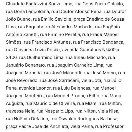
Claudete Fantazzini Souza Lima, rua Constâncio Colalilo,
rua Dona Leopoldina, rua Doutor Afonso Pena, rua Doutor
João Bueno, rua Emílio Saviolle, praça Enedino de Souza
Lima, rua Engenheiro Alexandre Machado, rua Eugênio
Antônio Zanetti, rua Firmino Perella, rua Frade Manoel
Simões, rua Francisco Antunes, rua Francisco Bondanca,
rua Giovanna Luzia Pesce, avenida Guarulhos N°400 a
2406, rua Guilhermino Lima, rua Irineu Machado, rua
Januário Bonanato, rua Joaquim Carneiro Lima, rua
Joaquim Miranda, rua José Mandotti, rua José Momo, rua
José Revoredo, rua José Sarraceni, viela Jota, rua Júlio
Pena, avenida Leonor, rua Lulu Belencas, rua Manoel
Joaquim Monteiro, rua Manoel Proença Filho, rua Maria
Augusta, rua Maurício de Oliveira, rua Miami, rua Milton,
travessa Neia, rua Nespario Lips, rua Nilton, viela Nisa,
rua Noêmia Delafina, rua Oswaldo Rodrigues Barbosa,
praça Padre José de Anchieta, viela Paina, rua Professor