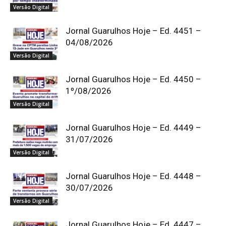
Versão Digital
Jornal Guarulhos Hoje – Ed. 4451 –
04/08/2026
Versão Digital
Jornal Guarulhos Hoje – Ed. 4450 –
1º/08/2026
Versão Digital
Jornal Guarulhos Hoje – Ed. 4449 –
31/07/2026
Versão Digital
Jornal Guarulhos Hoje – Ed. 4448 –
30/07/2026
Versão Digital
Jornal Guarulhos Hoje – Ed. 4447 –