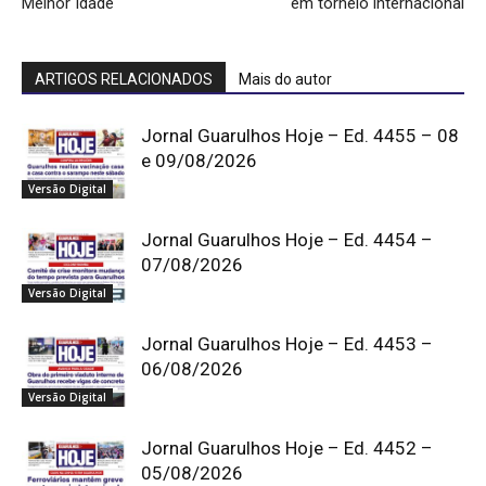
Melhor Idade
em torneio internacional
ARTIGOS RELACIONADOS
Mais do autor
Jornal Guarulhos Hoje – Ed. 4455 – 08
e 09/08/2026
Versão Digital
Jornal Guarulhos Hoje – Ed. 4454 –
07/08/2026
Versão Digital
Jornal Guarulhos Hoje – Ed. 4453 –
06/08/2026
Versão Digital
Jornal Guarulhos Hoje – Ed. 4452 –
05/08/2026