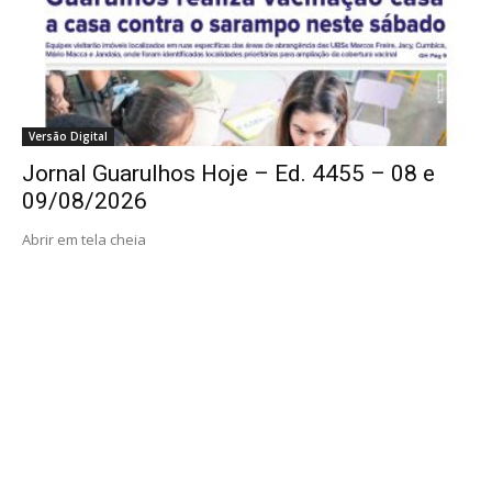
Versão Digital
Jornal Guarulhos Hoje – Ed. 4455 – 08 e
09/08/2026
Abrir em tela cheia