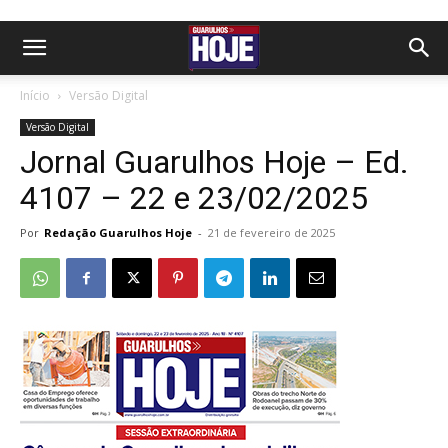
Início
Versão Digital
Versão Digital
Jornal Guarulhos Hoje – Ed.
4107 – 22 e 23/02/2025
Por
Redação Guarulhos Hoje
-
21 de fevereiro de 2025