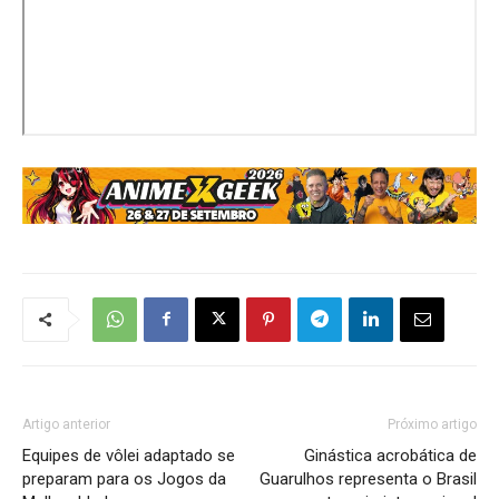
Artigo anterior
Próximo artigo
Equipes de vôlei adaptado se
Ginástica acrobática de
preparam para os Jogos da
Guarulhos representa o Brasil