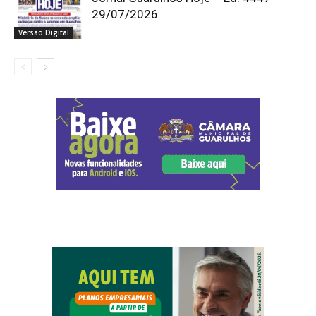
29/07/2026
Versão Digital