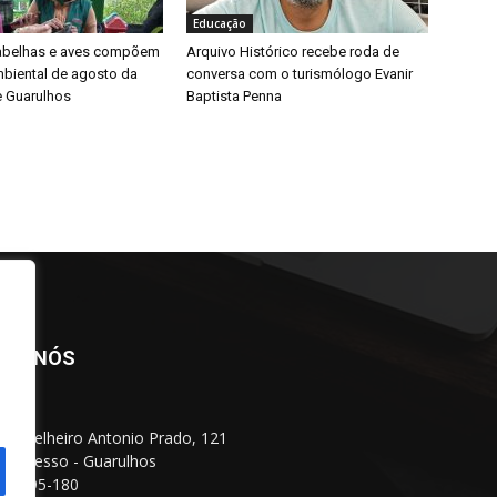
Educação
 abelhas e aves compõem
Arquivo Histórico recebe roda de
biental de agosto da
conversa com o turismólogo Evanir
e Guarulhos
Baptista Penna
BRE NÓS
Conselheiro Antonio Prado, 121
 Progresso - Guarulhos
 07095-180