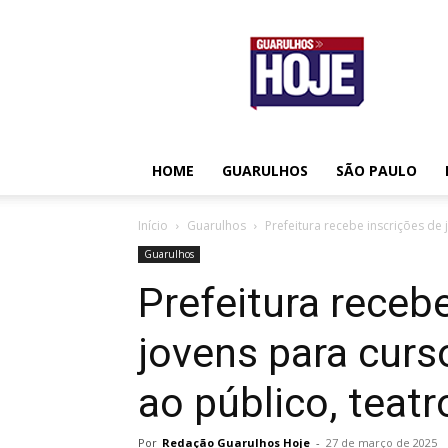
Guarulhos
Hoje
HOME
GUARULHOS
SÃO PAULO
Início
Guarulhos
Prefeitura recebe inscrições de 
Guarulhos
Prefeitura receb
jovens para cur
ao público, teatr
Por
Redação Guarulhos Hoje
-
27 de março de 2025