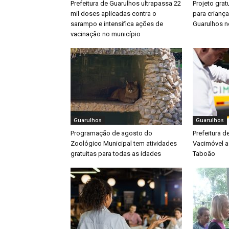
Prefeitura de Guarulhos ultrapassa 22
Projeto gratu
mil doses aplicadas contra o
para crianç
sarampo e intensifica ações de
Guarulhos ne
vacinação no município
Guarulhos
Guarulhos
Programação de agosto do
Prefeitura d
Zoológico Municipal tem atividades
Vacimóvel a
gratuitas para todas as idades
Taboão