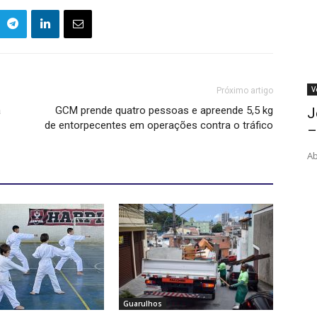
V
Próximo artigo
a
GCM prende quatro pessoas e apreende 5,5 kg
J
de entorpecentes em operações contra o tráfico
–
Ab
Guarulhos