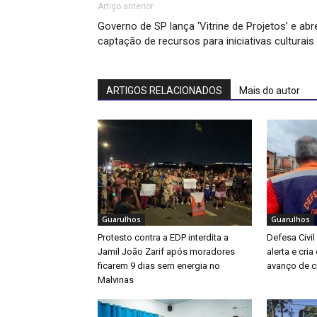
Artigo anterior
Governo de SP lança ‘Vitrine de Projetos’ e abr
captação de recursos para iniciativas culturais
ARTIGOS RELACIONADOS
Mais do autor
Guarulhos
Guarulhos
Protesto contra a EDP interdita a
Defesa Civil
Jamil João Zarif após moradores
alerta e cri
ficarem 9 dias sem energia no
avanço de ci
Malvinas