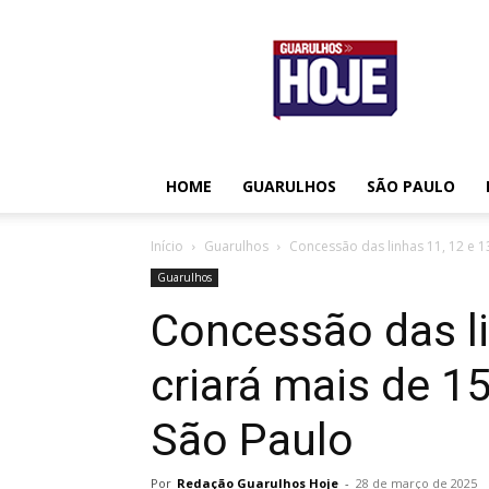
Guarulhos
Hoje
HOME
GUARULHOS
SÃO PAULO
Início
Guarulhos
Concessão das linhas 11, 12 e 13
Guarulhos
Concessão das li
criará mais de 
São Paulo
Por
Redação Guarulhos Hoje
-
28 de março de 2025