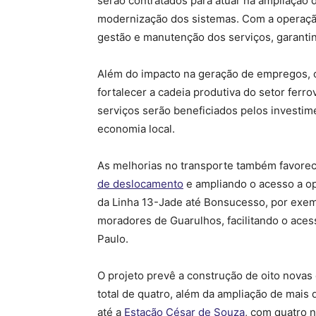
serão contratados para atuar na ampliação d
modernização dos sistemas. Com a operação
gestão e manutenção dos serviços, garanti
Além do impacto na geração de empregos, o
fortalecer a cadeia produtiva do setor ferr
serviços serão beneficiados pelos investi
economia local.
As melhorias no transporte também favorec
de deslocamento
e ampliando o acesso a op
da Linha 13-Jade até Bonsucesso, por exemp
moradores de Guarulhos, facilitando o aces
Paulo.
O projeto prevê a construção de oito novas
total de quatro, além da ampliação de mais 
até a
Estação César de Souza
, com quatro n