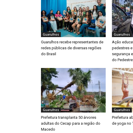
Guarulhos
Guarulhos
Guarulhos recebe representantes de
Ação educat
redes públicas de diversas regiões
pedestres e
do Brasil
segurança e
do Pedestre
Guarulhos
Guarulhos
Prefeitura transplanta 50 árvores
Prefeitura a
adultas do Cecap para a região do
de yoga no 
Macedo