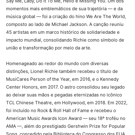
Say Me, Lady, Do It To Me, Hello e Missing You. Um dos
momentos mais emblemáticos de sua trajetória — e da
música global — foi a criação do hino We Are The World,
composto ao lado de Michael Jackson. A canção reuniu
45 artistas em um marco histórico de solidariedade e
impacto mundial, consolidando Richie como símbolo de
união e transformação por meio da arte.
Homenageado ao redor do mundo com diversas
distinções, Lionel Richie também recebeu o título de
MusiCares Person of the Year, em 2016, e o Kennedy
Center Honors, em 2017. O astro consolidou seu legado
ao deixar suas mãos e pegadas eternizadas no icônico
TCL Chinese Theatre, em Hollywood, em 2018. Em 2022,
foi incluído no Rock & Roll Hall of Fame e recebeu o
American Music Awards Icon Award — seu 18º troféu no
AMA —, além do prestigiado Gershwin Prize for Popular
Song, concedido pela Biblioteca do Congresso dos EUA.