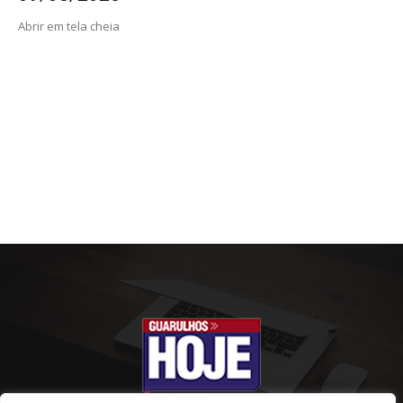
Abrir em tela cheia