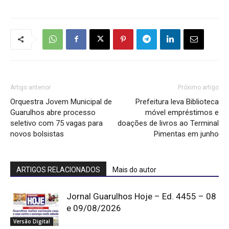
Artigo anterior
Próximo artigo
Orquestra Jovem Municipal de
Prefeitura leva Biblioteca
Guarulhos abre processo
móvel empréstimos e
seletivo com 75 vagas para
doações de livros ao Terminal
novos bolsistas
Pimentas em junho
ARTIGOS RELACIONADOS
Mais do autor
Jornal Guarulhos Hoje – Ed. 4455 – 08
e 09/08/2026
Versão Digital