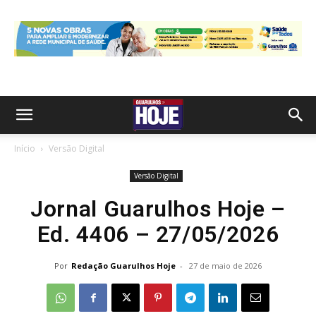
Início
Versão Digital
Versão Digital
Jornal Guarulhos Hoje –
Ed. 4406 – 27/05/2026
Por
Redação Guarulhos Hoje
-
27 de maio de 2026