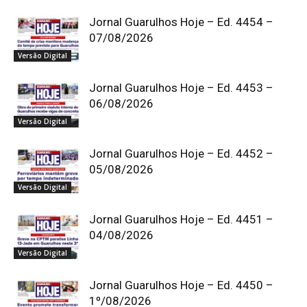
Jornal Guarulhos Hoje – Ed. 4454 –
07/08/2026
Versão Digital
Jornal Guarulhos Hoje – Ed. 4453 –
06/08/2026
Versão Digital
Jornal Guarulhos Hoje – Ed. 4452 –
05/08/2026
Versão Digital
Jornal Guarulhos Hoje – Ed. 4451 –
04/08/2026
Versão Digital
Jornal Guarulhos Hoje – Ed. 4450 –
1º/08/2026