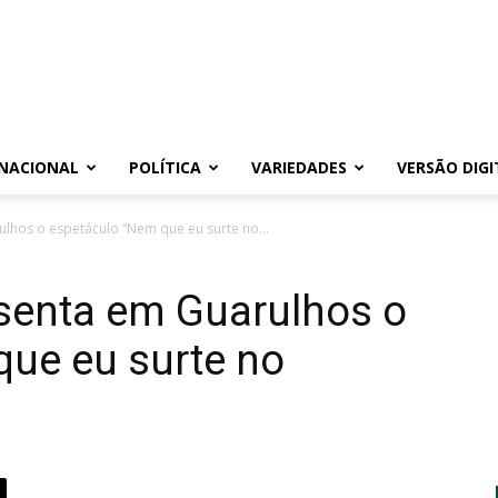
NACIONAL
POLÍTICA
VARIEDADES
VERSÃO DIGI
lhos o espetáculo “Nem que eu surte no...
senta em Guarulhos o
que eu surte no