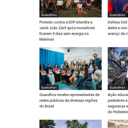
Guarulhos
Guarulhos
Protesto contra a EDP interdita a
Defesa Civil
Jamil João Zarif após moradores
alerta e cri
ficarem 9 dias sem energia no
avanço de ci
Malvinas
Guarulhos
Guarulhos
Guarulhos recebe representantes de
Ação educat
redes públicas de diversas regiões
pedestres e
do Brasil
segurança e
do Pedestre