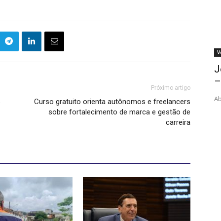
V
J
–
Próximo artigo
Ab
6
Curso gratuito orienta autônomos e freelancers
sobre fortalecimento de marca e gestão de
carreira