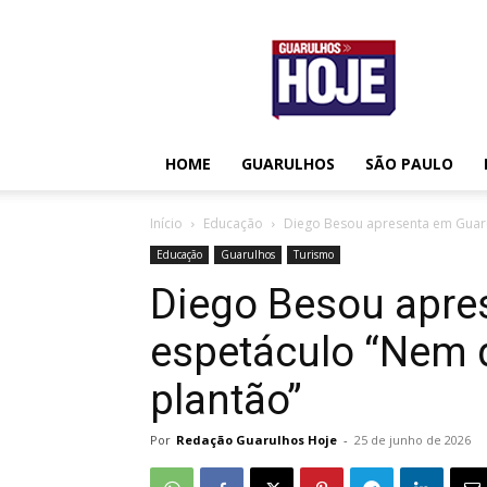
Guarulhos
Hoje
HOME
GUARULHOS
SÃO PAULO
Início
Educação
Diego Besou apresenta em Guaru
Educação
Guarulhos
Turismo
Diego Besou apre
espetáculo “Nem 
plantão”
Por
Redação Guarulhos Hoje
-
25 de junho de 2026