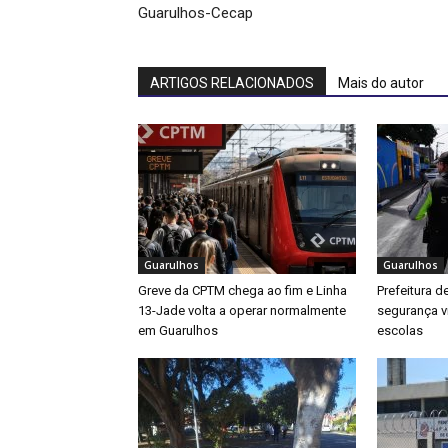
Guarulhos-Cecap
ARTIGOS RELACIONADOS
Mais do autor
Guarulhos
Guarulhos
Greve da CPTM chega ao fim e Linha
Prefeitura d
13-Jade volta a operar normalmente
segurança v
em Guarulhos
escolas