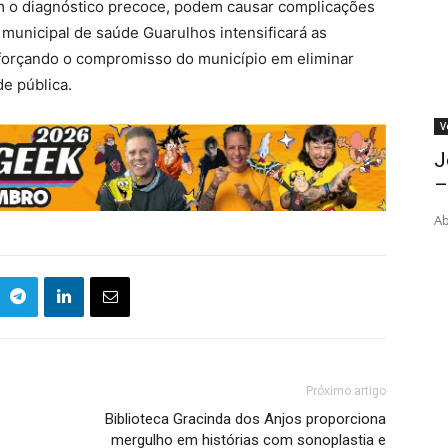
m o diagnóstico precoce, podem causar complicações
 municipal de saúde Guarulhos intensificará as
reforçando o compromisso do município em eliminar
e pública.
V
J
–
Ab
Próximo artigo
Biblioteca Gracinda dos Anjos proporciona
mergulho em histórias com sonoplastia e