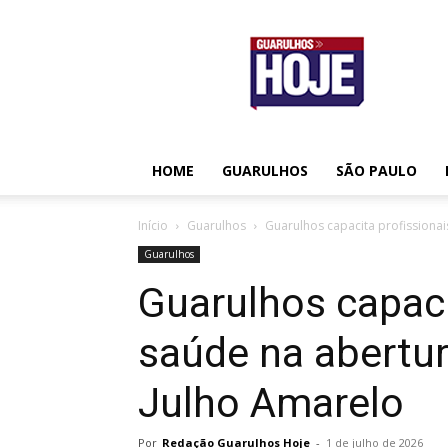
Guarulhos
Hoje
HOME
GUARULHOS
SÃO PAULO
Início
Guarulhos
Guarulhos capacita profissiona
Guarulhos
Guarulhos capaci
saúde na abertu
Julho Amarelo
Por
Redação Guarulhos Hoje
-
1 de julho de 2026