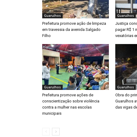
Guarulhos
Guarulhos
Prefeitura promove ação de limpeza
Justiça con
em travessia da avenida Salgado
pagar R$ 1 m
Filho
vexatórias 
Guarulhos
Guarulhos
Prefeitura promove ações de
Obra do prim
conscientização sobre violência
Guarulhos a
contra a mulher nas escolas
das vigas d
municipais