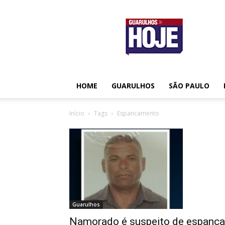
Guarulhos
Hoje
HOME
GUARULHOS
SÃO PAULO
Início
Tags
Espancamento
Guarulhos
Namorado é suspeito de espanca