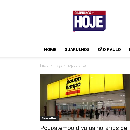
Guarulhos
Hoje
HOME
GUARULHOS
SÃO PAULO
Início
Tags
Expediente
Guarulhos
Poupatempo divulga horários de