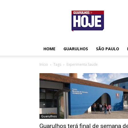
Guarulhos
Hoje
HOME
GUARULHOS
SÃO PAULO
Início
Tags
Experimenta Saude
Guarulhos
Guarulhos terá final de semana d