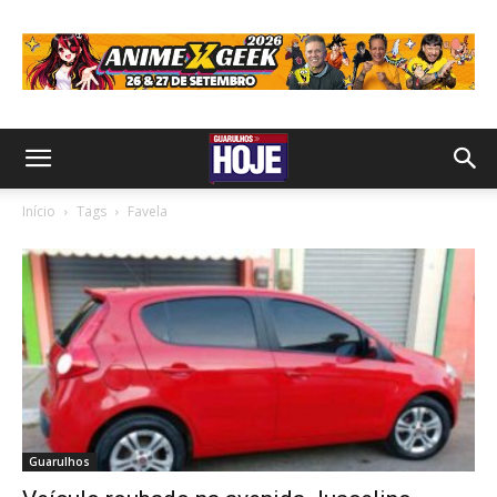
Início
Tags
Favela
Guarulhos