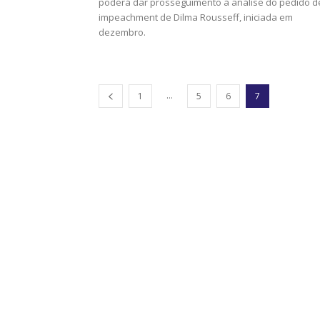
poderá dar prosseguimento à análise do pedido d
impeachment de Dilma Rousseff, iniciada em
dezembro.
...
1
5
6
7