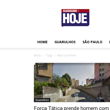
Guarulhos
Hoje
HOME
GUARULHOS
SÃO PAULO
Início
Tags
Marcos Freire
Guarulhos
Força Tática prende homem com