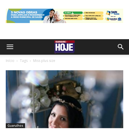
Início
Tags
Miss plus size
Guarulhos