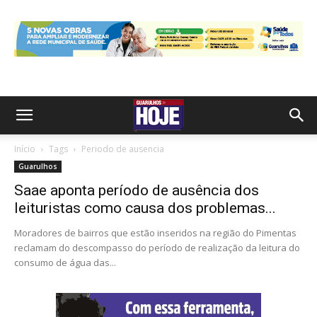
Início
Tags
Periodo de ausencia
Guarulhos
Saae aponta período de ausência dos
leituristas como causa dos problemas...
Moradores de bairros que estão inseridos na região do Pimentas
reclamam do descompasso do período de realização da leitura do
consumo de água das...