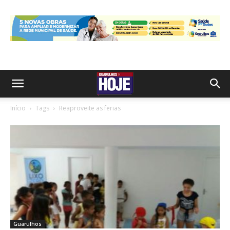
Início
Tags
Reaproveite as ferias
Guarulhos