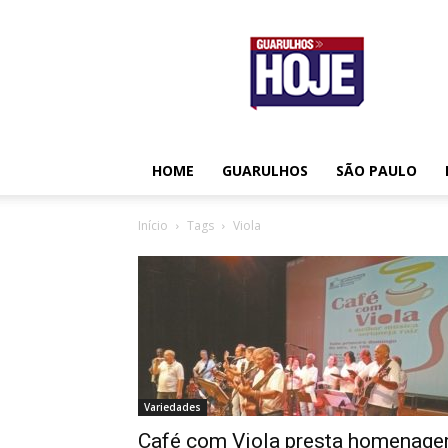
Guarulhos
Hoje
HOME
GUARULHOS
SÃO PAULO
Início
Tags
Viola
Variedades
Café com Viola presta homenag