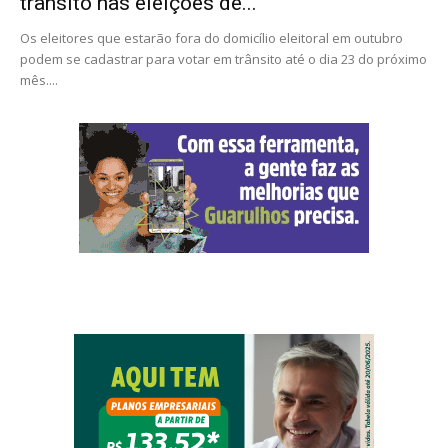
trânsito nas eleições de...
Os eleitores que estarão fora do domicílio eleitoral em outubro
podem se cadastrar para votar em trânsito até o dia 23 do próximo
mês....